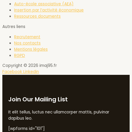
Auto-école associative (AEA)
Insertion par l’activité économique
Ressources documents
Autres liens
Recrutement
Nos contacts
Mentions légales
RGPD
Copyright © 2026 imaj95.fr
Facebook
Linkedin
Join Our Mailing List
It elit tellus, luctus nec ullamcorper mattis, pulvinar
dapibus leo.
[wpforms id="101"]