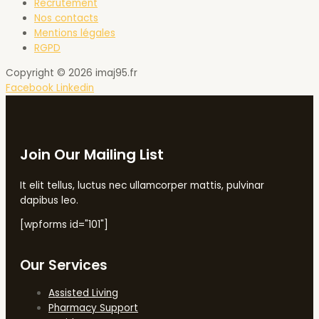
Recrutement
Nos contacts
Mentions légales
RGPD
Copyright © 2026 imaj95.fr
Facebook
Linkedin
Join Our Mailing List
It elit tellus, luctus nec ullamcorper mattis, pulvinar
dapibus leo.
[wpforms id="101"]
Our Services
Assisted Living
Pharmacy Support